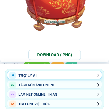
DOWNLOAD (.PNG)
Xem thêm:
ẢNH PNG TẾT
PNG
TẾT
TRỢ LÝ AI
AI
TÁCH NỀN ẢNH ONLINE
BG
LÀM NÉT ONLINE - IN ẤN
4K
TÌM FONT VIỆT HÓA
Aa