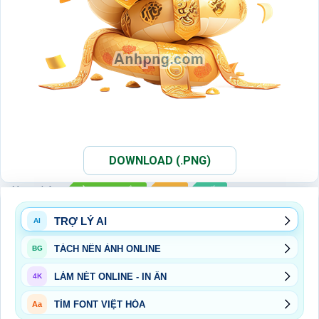
DOWNLOAD (.PNG)
Xem thêm:
ẢNH PNG RẮN
PNG
TẾT
TRỢ LÝ AI
AI
TÁCH NỀN ẢNH ONLINE
BG
LÀM NÉT ONLINE - IN ẤN
4K
TÌM FONT VIỆT HÓA
Aa