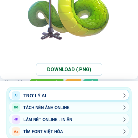
DOWNLOAD (.PNG)
Xem thêm:
ẢNH PNG RẮN
PNG
TẾT
TRỢ LÝ AI
AI
TÁCH NỀN ẢNH ONLINE
BG
LÀM NÉT ONLINE - IN ẤN
4K
TÌM FONT VIỆT HÓA
Aa