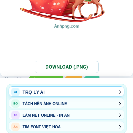
DOWNLOAD (.PNG)
Xem thêm:
ẢNH PNG NOEL
NOEL
PNG
TRỢ LÝ AI
AI
TÁCH NỀN ẢNH ONLINE
BG
LÀM NÉT ONLINE - IN ẤN
4K
TÌM FONT VIỆT HÓA
Aa