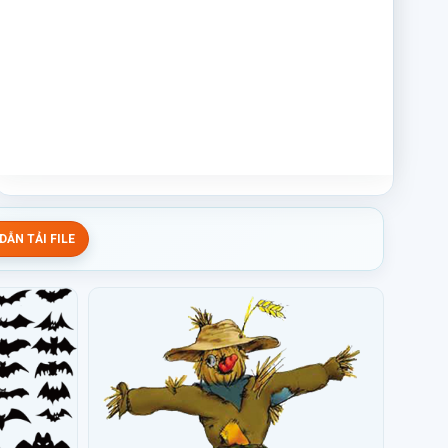
ẪN TẢI FILE