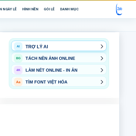
N NGÀY LỄ
HÌNH NỀN
GÓI LẺ
DANH MỤC
TRỢ LÝ AI
AI
TÁCH NỀN ẢNH ONLINE
BG
LÀM NÉT ONLINE - IN ẤN
4K
TÌM FONT VIỆT HÓA
Aa