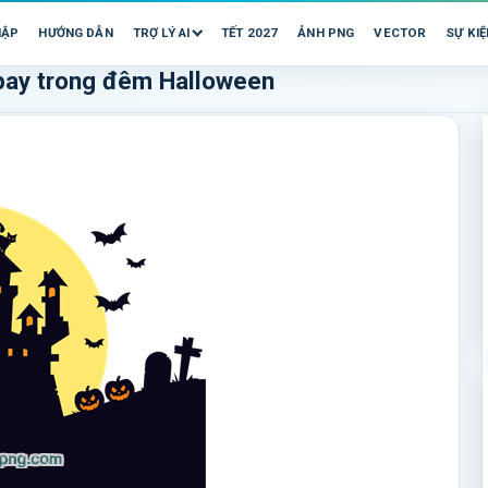
HẬP
HƯỚNG DẪN
TRỢ LÝ AI
TẾT 2027
ẢNH PNG
VECTOR
SỰ KIỆ
 bay trong đêm Halloween