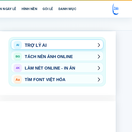
N NGÀY LỄ
HÌNH NỀN
GÓI LẺ
DANH MỤC
TRỢ LÝ AI
AI
TÁCH NỀN ẢNH ONLINE
BG
LÀM NÉT ONLINE - IN ẤN
4K
TÌM FONT VIỆT HÓA
Aa