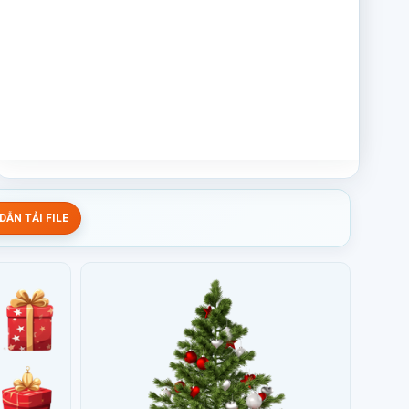
ẪN TẢI FILE