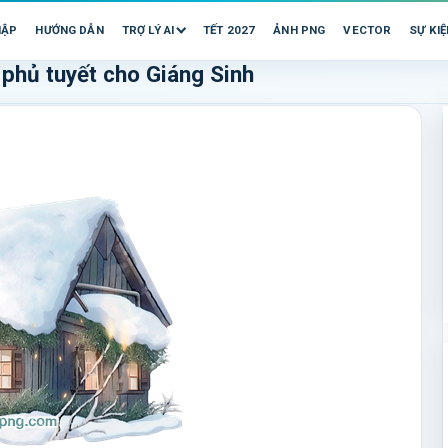
HẬP
HƯỚNG DẪN
TRỢ LÝ AI
TẾT 2027
ẢNH PNG
VECTOR
SỰ KIỆ
 phủ tuyết cho Giáng Sinh