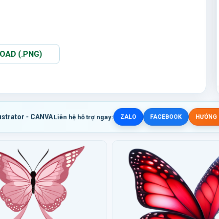
AD (.PNG)
ustrator - CANVA
Liên hệ hỗ trợ ngay:
ZALO
FACEBOOK
HƯỚNG D