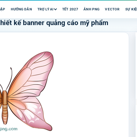
HẬP
HƯỚNG DẪN
TRỢ LÝ AI
TẾT 2027
ẢNH PNG
VECTOR
SỰ KIỆ
hiết kế banner quảng cáo mỹ phẩm