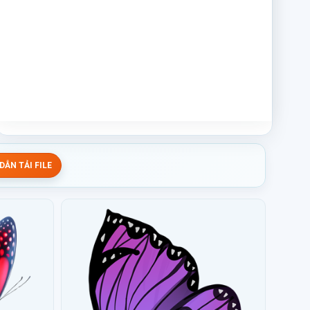
ẪN TẢI FILE