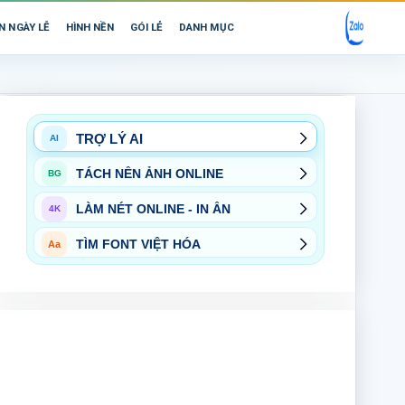
N NGÀY LỄ
HÌNH NỀN
GÓI LẺ
DANH MỤC
TRỢ LÝ AI
AI
TÁCH NỀN ẢNH ONLINE
BG
LÀM NÉT ONLINE - IN ẤN
4K
TÌM FONT VIỆT HÓA
Aa