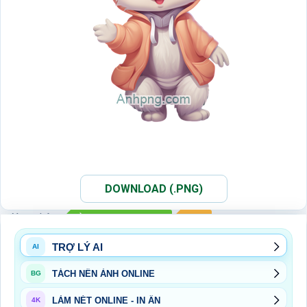
DOWNLOAD (.PNG)
Xem thêm:
ẢNH PNG TRUNG THU
PNG
TRỢ LÝ AI
AI
TÁCH NỀN ẢNH ONLINE
BG
LÀM NÉT ONLINE - IN ẤN
4K