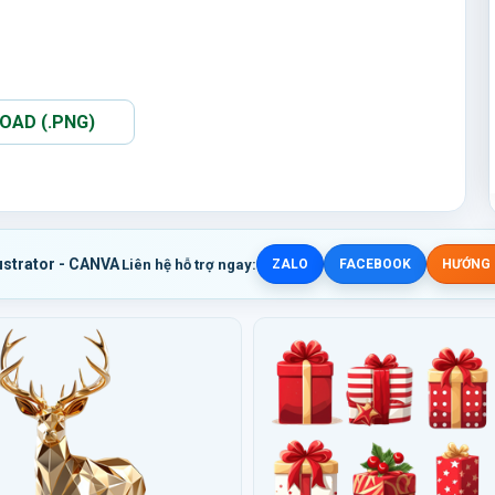
AD (.PNG)
ustrator - CANVA
Liên hệ hỗ trợ ngay:
ZALO
FACEBOOK
HƯỚNG D