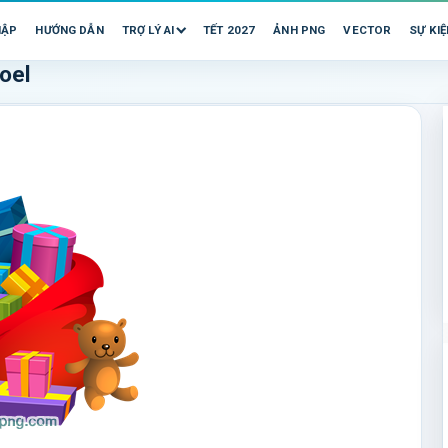
HẬP
HƯỚNG DẪN
TRỢ LÝ AI
TẾT 2027
ẢNH PNG
VECTOR
SỰ KIỆ
oel