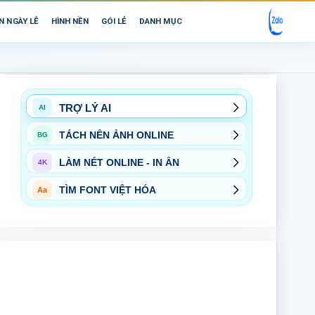
N NGÀY LỄ
HÌNH NỀN
GÓI LẺ
DANH MỤC
TRỢ LÝ AI
AI
TÁCH NỀN ẢNH ONLINE
BG
LÀM NÉT ONLINE - IN ẤN
4K
TÌM FONT VIỆT HÓA
Aa