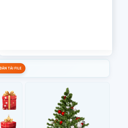
ẪN TẢI FILE