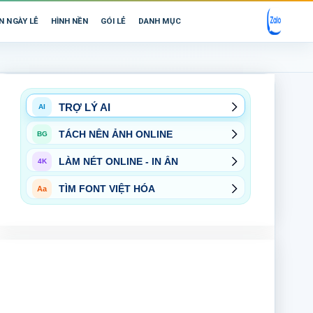
N NGÀY LỄ
HÌNH NỀN
GÓI LẺ
DANH MỤC
TRỢ LÝ AI
AI
TÁCH NỀN ẢNH ONLINE
BG
LÀM NÉT ONLINE - IN ẤN
4K
TÌM FONT VIỆT HÓA
Aa