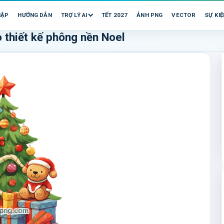
HẬP
HƯỚNG DẪN
TRỢ LÝ AI
TẾT 2027
ẢNH PNG
VECTOR
SỰ KIỆ
 thiết kế phông nền Noel