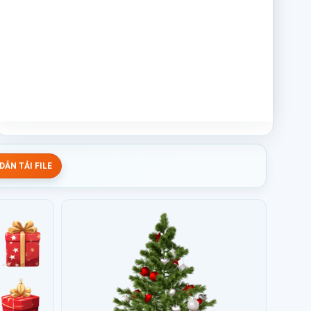
ẪN TẢI FILE