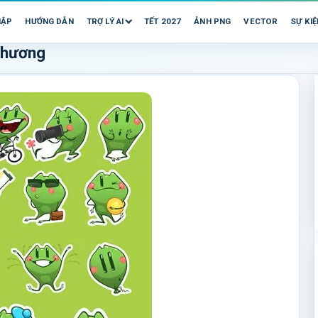
HẬP
HƯỚNG DẪN
TRỢ LÝ AI
TẾT 2027
ẢNH PNG
VECTOR
SỰ KIỆ
 thương