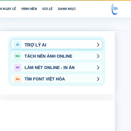
N NGÀY LỄ
HÌNH NỀN
GÓI LẺ
DANH MỤC
TRỢ LÝ AI
AI
TÁCH NỀN ẢNH ONLINE
BG
LÀM NÉT ONLINE - IN ẤN
4K
TÌM FONT VIỆT HÓA
Aa