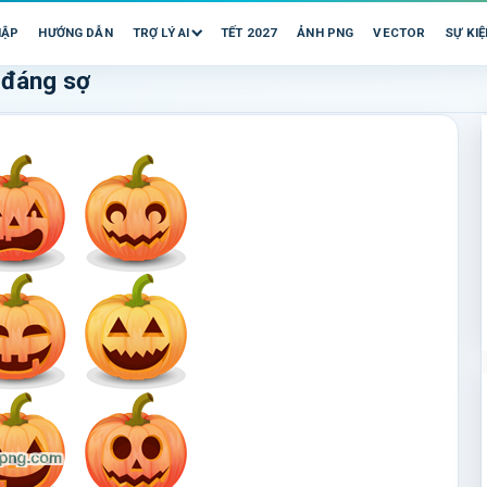
HẬP
HƯỚNG DẪN
TRỢ LÝ AI
TẾT 2027
ẢNH PNG
VECTOR
SỰ KIỆ
 đáng sợ