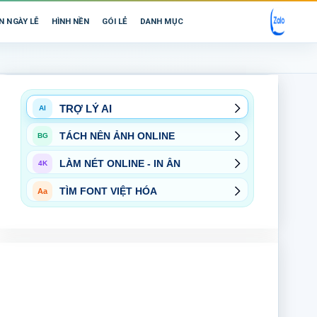
N NGÀY LỄ
HÌNH NỀN
GÓI LẺ
DANH MỤC
TRỢ LÝ AI
AI
TÁCH NỀN ẢNH ONLINE
BG
LÀM NÉT ONLINE - IN ẤN
4K
TÌM FONT VIỆT HÓA
Aa