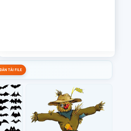
ẪN TẢI FILE