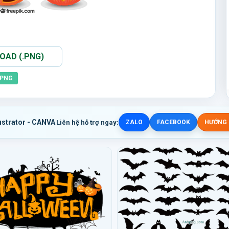
AD (.PNG)
PNG
ustrator - CANVA
Liên hệ hỗ trợ ngay:
ZALO
FACEBOOK
HƯỚNG D