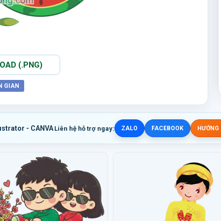
AD (.PNG)
N GIAN
ustrator - CANVA
Liên hệ hỗ trợ ngay:
ZALO
FACEBOOK
HƯỚNG D