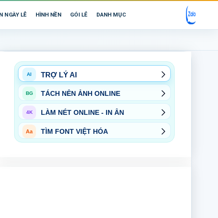
N NGÀY LỄ
HÌNH NỀN
GÓI LẺ
DANH MỤC
TRỢ LÝ AI
AI
TÁCH NỀN ẢNH ONLINE
BG
LÀM NÉT ONLINE - IN ẤN
4K
TÌM FONT VIỆT HÓA
Aa