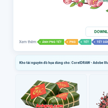
DOWNLO
Xem thêm:
ẢNH PNG TẾT
PNG
TẾT
TẾT DÂ
Kho tài nguyên đồ họa dùng cho: CorelDRAW - Adobe Ill