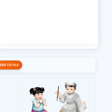
ẪN TẢI FILE