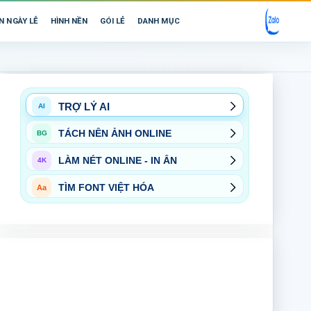
N NGÀY LỄ
HÌNH NỀN
GÓI LẺ
DANH MỤC
TRỢ LÝ AI
AI
TÁCH NỀN ẢNH ONLINE
BG
LÀM NÉT ONLINE - IN ẤN
4K
TÌM FONT VIỆT HÓA
Aa