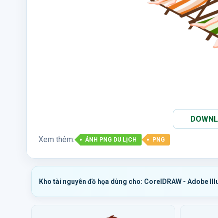
DOWNLO
Xem thêm:
ẢNH PNG DU LỊCH
PNG
Kho tài nguyên đồ họa dùng cho: CorelDRAW - Adobe Ill