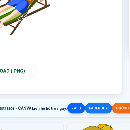
AD (.PNG)
ustrator - CANVA
Liên hệ hỗ trợ ngay:
ZALO
FACEBOOK
HƯỚNG D