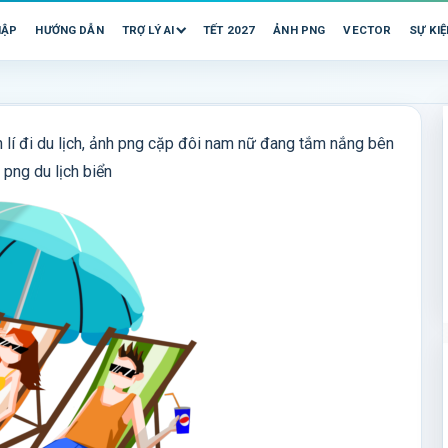
HẬP
HƯỚNG DẪN
TRỢ LÝ AI
TẾT 2027
ẢNH PNG
VECTOR
SỰ KIỆ
h lí đi du lịch, ảnh png cặp đôi nam nữ đang tắm nắng bên
 png du lịch biển