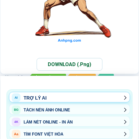
DOWNLOAD (.Png)
Xem thêm:
ẢNH QUẦN VỢT
BỘ TENNIS
PNG
THỂ THAO
TRỢ LÝ AI
AI
TÁCH NỀN ẢNH ONLINE
BG
LÀM NÉT ONLINE - IN ẤN
4K
TÌM FONT VIỆT HÓA
Aa